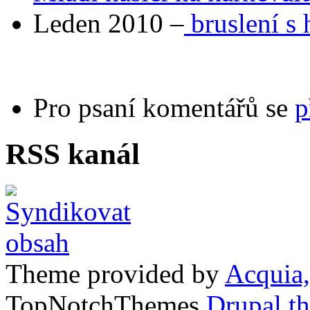
Leden 2010 –
bruslení s 
Pro psaní komentářů se
p
RSS kanál
Theme provided by
Acquia,
TopNotchThemes
Drupal t