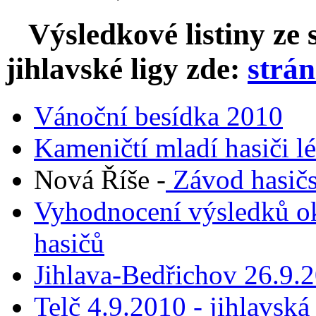
Výsledkové listiny ze s
jihlavské ligy zde:
strá
Vánoční besídka 2010
Kameničtí mladí hasiči lé
Nová Říše -
Závod hasičs
Vyhodnocení výsledků ok
hasičů
Jihlava-Bedřichov 26.9.20
Telč 4.9.2010 - jihlavská