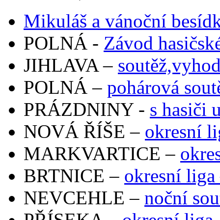
Mikuláš a vánoční besíd
POLNÁ -
Závod hasičské
JIHLAVA –
soutěž,vyhod
POLNÁ –
pohárová sout
PRÁZDNINY -
s hasiči 
NOVÁ ŘÍŠE –
okresní l
MARKVARTICE –
okres
BRTNICE –
okresní liga
NEVCEHLE –
noční sou
PŘÍSEKA –
okresní liga