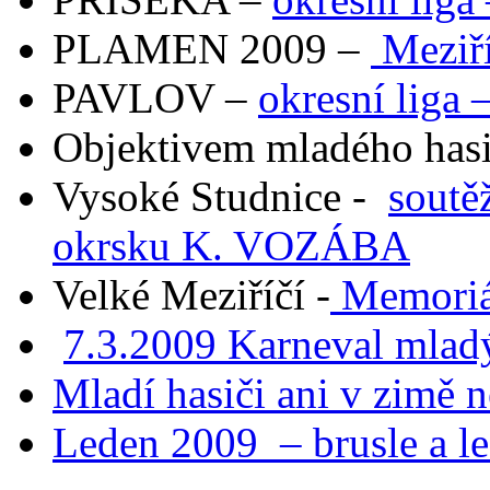
PLAMEN 2009 –
Meziří
PAVLOV –
okresní liga 
Objektivem mladého has
Vysoké Studnice -
soutě
okrsku K. VOZÁBA
Velké Meziříčí -
Memoriál
7.3.2009 Karneval mlad
Mladí hasiči ani v zimě n
Leden 2009 – brusle a led