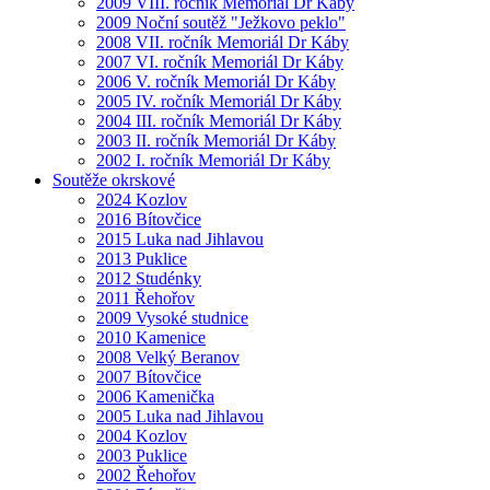
2009 VIII. ročník Memoriál Dr Káby
2009 Noční soutěž "Ježkovo peklo"
2008 VII. ročník Memoriál Dr Káby
2007 VI. ročník Memoriál Dr Káby
2006 V. ročník Memoriál Dr Káby
2005 IV. ročník Memoriál Dr Káby
2004 III. ročník Memoriál Dr Káby
2003 II. ročník Memoriál Dr Káby
2002 I. ročník Memoriál Dr Káby
Soutěže okrskové
2024 Kozlov
2016 Bítovčice
2015 Luka nad Jihlavou
2013 Puklice
2012 Studénky
2011 Řehořov
2009 Vysoké studnice
2010 Kamenice
2008 Velký Beranov
2007 Bítovčice
2006 Kamenička
2005 Luka nad Jihlavou
2004 Kozlov
2003 Puklice
2002 Řehořov