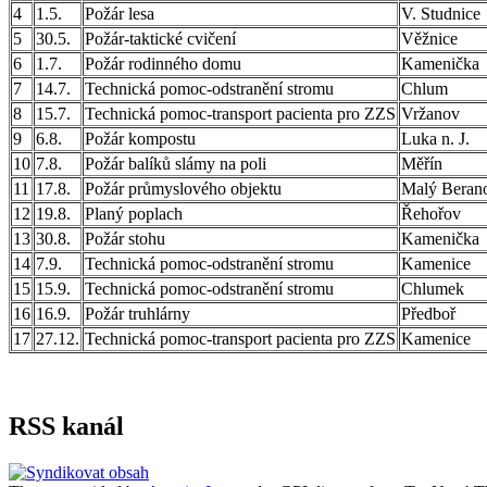
4
1.5.
Požár lesa
V. Studnice
5
30.5.
Požár-taktické cvičení
Věžnice
6
1.7.
Požár rodinného domu
Kamenička
7
14.7.
Technická pomoc-odstranění stromu
Chlum
8
15.7.
Technická pomoc-transport pacienta pro ZZS
Vržanov
9
6.8.
Požár kompostu
Luka n. J.
10
7.8.
Požár balíků slámy na poli
Měřín
11
17.8.
Požár průmyslového objektu
Malý Beran
12
19.8.
Planý poplach
Řehořov
13
30.8.
Požár stohu
Kamenička
14
7.9.
Technická pomoc-odstranění stromu
Kamenice
15
15.9.
Technická pomoc-odstranění stromu
Chlumek
16
16.9.
Požár truhlárny
Předboř
17
27.12.
Technická pomoc-transport pacienta pro ZZS
Kamenice
RSS kanál