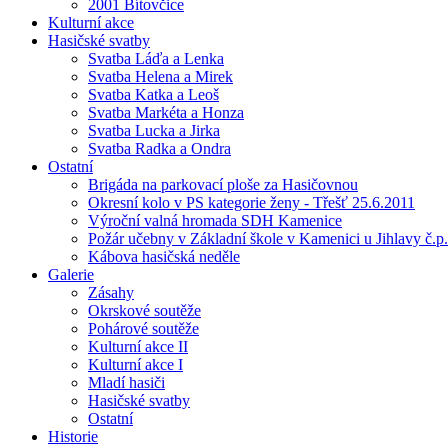
2001 Bítovčice
Kulturní akce
Hasičské svatby
Svatba Láďa a Lenka
Svatba Helena a Mirek
Svatba Katka a Leoš
Svatba Markéta a Honza
Svatba Lucka a Jirka
Svatba Radka a Ondra
Ostatní
Brigáda na parkovací ploše za Hasičovnou
Okresní kolo v PS kategorie ženy - Třešť 25.6.2011
Výroční valná hromada SDH Kamenice
Požár učebny v Základní škole v Kamenici u Jihlavy č.p.
Kábova hasičská neděle
Galerie
Zásahy
Okrskové soutěže
Pohárové soutěže
Kulturní akce II
Kulturní akce I
Mladí hasiči
Hasičské svatby
Ostatní
Historie