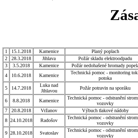
Zás
1
15.1.2018
Kamenice
Planý poplach
2
28.3.2018
Jihlava
Požár skladu elektroodpadu
3
3.5.2018
Kamenice
Požár nedohašené hromady popel
Technická pomoc - monitoring tok
4
10.6.2018
Kamenice
potoka
Luka nad
5
14.7.2018
Požár potravin na sporáku
Jihlavou
Technická pomoc - odstranění strom
6
8.8.2018
Kamenice
vozovky
7
20.8.2018
Vržanov
Výbuch tlakové nádoby
Technická pomoc - odstranění strom
8
24.10.2018
Radošov
vozovky
Technická pomoc - odstranění strom
9
28.10.2018
Svatoslav
vozovky