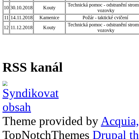
Technická pomoc - odstranění strom
10
30.10.2018
Kouty
vozovky
11
14.11.2018
Kamenice
Požár - taktické cvičení
Technická pomoc - odstranění strom
12
11.12.2018
Kouty
vozovky
RSS kanál
Theme provided by
Acquia,
TopNotchThemes
Drupal t