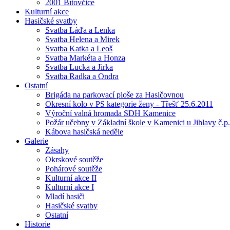
2001 Bítovčice
Kulturní akce
Hasičské svatby
Svatba Láďa a Lenka
Svatba Helena a Mirek
Svatba Katka a Leoš
Svatba Markéta a Honza
Svatba Lucka a Jirka
Svatba Radka a Ondra
Ostatní
Brigáda na parkovací ploše za Hasičovnou
Okresní kolo v PS kategorie ženy - Třešť 25.6.2011
Výroční valná hromada SDH Kamenice
Požár učebny v Základní škole v Kamenici u Jihlavy č.p.
Kábova hasičská neděle
Galerie
Zásahy
Okrskové soutěže
Pohárové soutěže
Kulturní akce II
Kulturní akce I
Mladí hasiči
Hasičské svatby
Ostatní
Historie