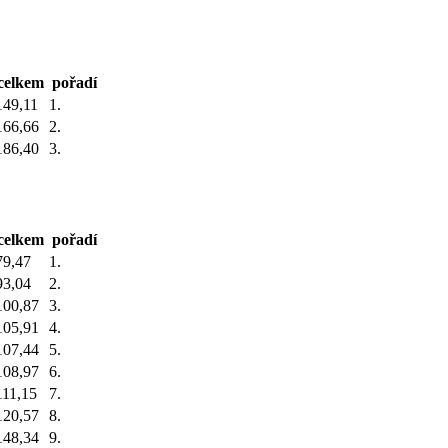
celkem
pořadí
149,11
1.
166,66
2.
186,40
3.
celkem
pořadí
79,47
1.
93,04
2.
100,87
3.
105,91
4.
107,44
5.
108,97
6.
111,15
7.
120,57
8.
148,34
9.