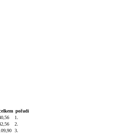
celkem
pořadí
40,56
1.
42,56
2.
109,90
3.