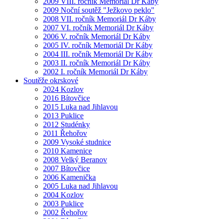
2009 VIII. ročník Memoriál Dr Káby
2009 Noční soutěž "Ježkovo peklo"
2008 VII. ročník Memoriál Dr Káby
2007 VI. ročník Memoriál Dr Káby
2006 V. ročník Memoriál Dr Káby
2005 IV. ročník Memoriál Dr Káby
2004 III. ročník Memoriál Dr Káby
2003 II. ročník Memoriál Dr Káby
2002 I. ročník Memoriál Dr Káby
Soutěže okrskové
2024 Kozlov
2016 Bítovčice
2015 Luka nad Jihlavou
2013 Puklice
2012 Studénky
2011 Řehořov
2009 Vysoké studnice
2010 Kamenice
2008 Velký Beranov
2007 Bítovčice
2006 Kamenička
2005 Luka nad Jihlavou
2004 Kozlov
2003 Puklice
2002 Řehořov