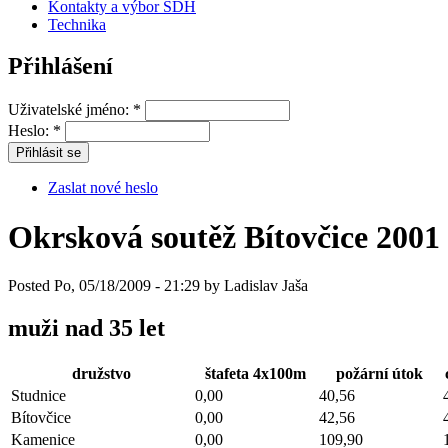
Kontakty a výbor SDH
Technika
Přihlášení
Uživatelské jméno:
*
Heslo:
*
Zaslat nové heslo
Okrsková soutěž Bítovčice 2001
Posted Po, 05/18/2009 - 21:29 by Ladislav Jaša
muži nad 35 let
družstvo
štafeta 4x100m
požární útok
Studnice
0,00
40,56
Bítovčice
0,00
42,56
Kamenice
0,00
109,90