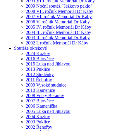
2009 VIII. ročník Memoriál Dr Káby
2009 Noční soutěž "Ježkovo peklo"
2008 VII. ročník Memoriál Dr Káby
2007 VI. ročník Memoriál Dr Káby
2006 V. ročník Memoriál Dr Káby
2005 IV. ročník Memoriál Dr Káby
2004 III. ročník Memoriál Dr Káby
2003 II. ročník Memoriál Dr Káby
2002 I. ročník Memoriál Dr Káby
Soutěže okrskové
2024 Kozlov
2016 Bítovčice
2015 Luka nad Jihlavou
2013 Puklice
2012 Studénky
2011 Řehořov
2009 Vysoké studnice
2010 Kamenice
2008 Velký Beranov
2007 Bítovčice
2006 Kamenička
2005 Luka nad Jihlavou
2004 Kozlov
2003 Puklice
2002 Řehořov