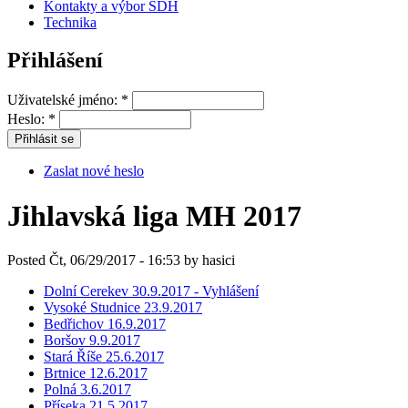
Kontakty a výbor SDH
Technika
Přihlášení
Uživatelské jméno:
*
Heslo:
*
Zaslat nové heslo
Jihlavská liga MH 2017
Posted Čt, 06/29/2017 - 16:53 by hasici
Dolní Cerekev 30.9.2017 - Vyhlášení
Vysoké Studnice 23.9.2017
Bedřichov 16.9.2017
Boršov 9.9.2017
Stará Říše 25.6.2017
Brtnice 12.6.2017
Polná 3.6.2017
Příseka 21.5.2017