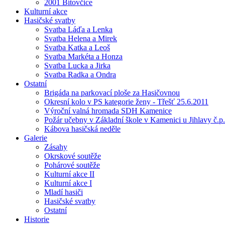
2001 Bítovčice
Kulturní akce
Hasičské svatby
Svatba Láďa a Lenka
Svatba Helena a Mirek
Svatba Katka a Leoš
Svatba Markéta a Honza
Svatba Lucka a Jirka
Svatba Radka a Ondra
Ostatní
Brigáda na parkovací ploše za Hasičovnou
Okresní kolo v PS kategorie ženy - Třešť 25.6.2011
Výroční valná hromada SDH Kamenice
Požár učebny v Základní škole v Kamenici u Jihlavy č.p.
Kábova hasičská neděle
Galerie
Zásahy
Okrskové soutěže
Pohárové soutěže
Kulturní akce II
Kulturní akce I
Mladí hasiči
Hasičské svatby
Ostatní
Historie